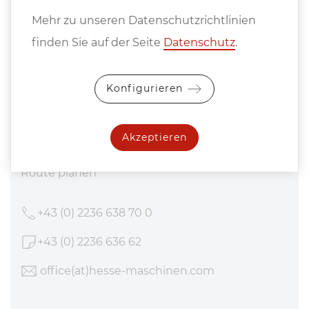
Mehr zu unseren Datenschutzrichtlinien
Kontakt
finden Sie auf der Seite
Datenschutz
.
Hesse + Co Maschinenfabrik GmbH
Industriezentrum NÖ-Süd
Konfigurieren
Straße 4 - Objekt 8
2351 Wiener Neudorf
Akzeptieren
Österreich
Route planen
+43 (0) 2236 638 70 0
+43 (0) 2236 636 62
office
(at)hesse-maschinen
.com