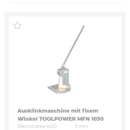
Aus­klink­ma­schi­ne mit fixem
Winkel TOOLPOWER MFN 1030
Blech­stär­ke (420
3 mm