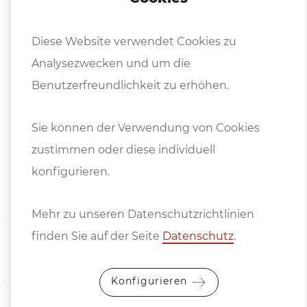
Diese Website verwendet Cookies zu
Analysezwecken und um die
Benutzerfreundlichkeit zu erhöhen.
Sie können der Verwendung von Cookies
Manuelle Ausklinkmaschine TOOLPOWER MFN 1030
zustimmen oder diese individuell
konfigurieren.
Manuelle Ausklinkmaschinen sind einfache
Mehr zu unseren Datenschutzrichtlinien
Werkzeugmaschinen, die von einem Bediener
finden Sie auf der Seite
Datenschutz
.
manuell gesteuert werden. Ihr Funktionsprinzip
basiert auf einem Hebelsystem. Der Bediener führt
Konfigurieren
das Werkstück in die Maschine ein und betätigt