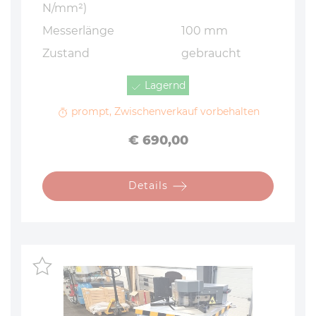
N/mm²)
Mes­ser­län­ge
100 mm
Zustand
gebraucht
Lagernd
prompt, Zwischenverkauf vorbehalten
Preis
€ 690,00
Details