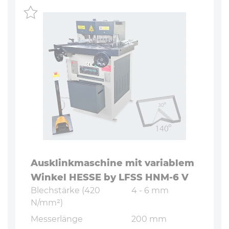
Aus­klink­ma­schi­ne mit variablem
Winkel HESSE by LFSS HNM-6 V
Blech­stär­ke (420
4 - 6 mm
N/mm²)
Mes­ser­län­ge
200 mm