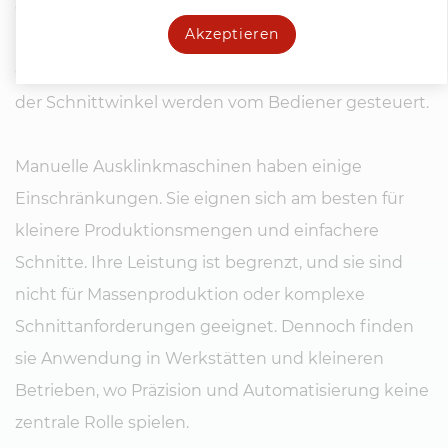
einen Hebel, um das Schneidwerkzeug auf das
Akzeptieren
Metall zu drücken. Dadurch wird die Aussparung in
das Werkstück geschnitten. Die Schnitttiefe und
der Schnittwinkel werden vom Bediener gesteuert.
Manuelle Ausklinkmaschinen haben einige
Einschränkungen. Sie eignen sich am besten für
kleinere Produktionsmengen und einfachere
Schnitte. Ihre Leistung ist begrenzt, und sie sind
nicht für Massenproduktion oder komplexe
Schnittanforderungen geeignet. Dennoch finden
sie Anwendung in Werkstätten und kleineren
Betrieben, wo Präzision und Automatisierung keine
zentrale Rolle spielen.