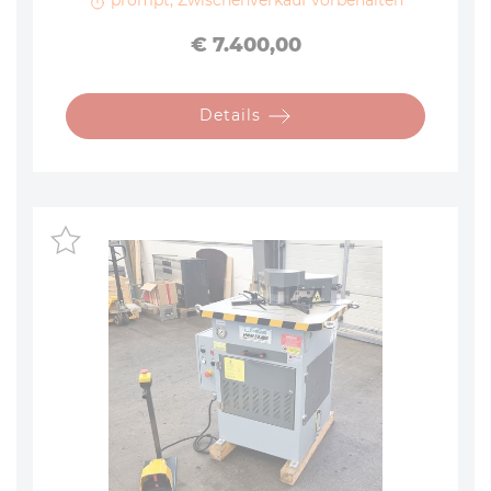
prompt, Zwischenverkauf vorbehalten
Preis
€ 7.400,00
Details