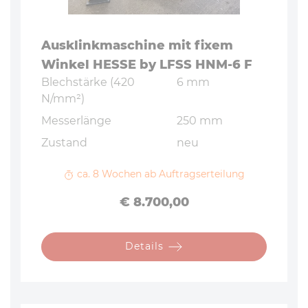
Aus­klink­ma­schi­ne mit fixem
Winkel HESSE by LFSS HNM-6 F
Blech­stär­ke (420
6 mm
N/mm²)
Mes­ser­län­ge
250 mm
Zustand
neu
ca. 8 Wochen ab Auftragserteilung
Preis
€ 8.700,00
Details