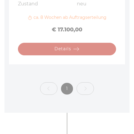
Zustand
neu
ca. 8 Wochen ab Auftragserteilung
Preis
€ 17.100,00
Details
1