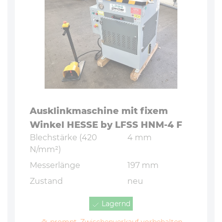
Aus­klink­ma­schi­ne mit fixem
Winkel HESSE by LFSS HNM-4 F
Blech­stär­ke (420
4 mm
N/mm²)
Mes­ser­län­ge
197 mm
Zustand
neu
Lagernd