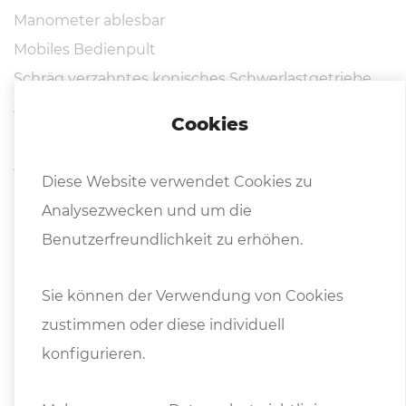
Manometer ablesbar
Mobiles Bedienpult
Schräg verzahntes konisches Schwerlastgetriebe
Angetriebene Späne Bürste
Cookies
Bandführung über Hartmetallplatten und Rollen
Automatische Bandbruchsicherung
Diese Website verwendet Cookies zu
Kühlmitteleinrichtung
Analysezwecken und um die
Hydraulische Anhebung des Sägerahmens
Benutzerfreundlichkeit zu erhöhen.
Betriebsanleitung in DEUTSCH oder ENGLISCH
Sie können der Verwendung von Cookies
(Rollenbahn siehe Foto - optional erhältlich gegen
zustimmen oder diese individuell
Mehrpreis)
konfigurieren.