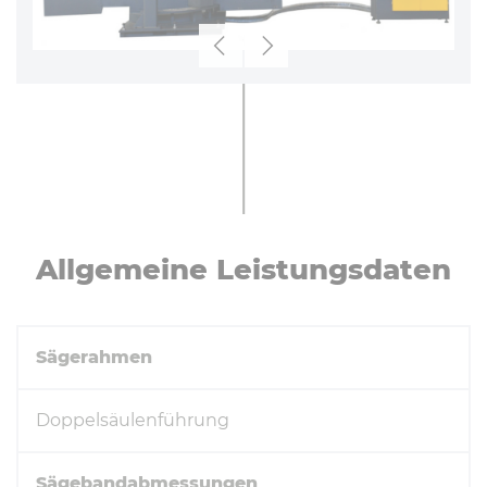
Zurück
Weiter
All­ge­mei­ne Leis­tungs­da­ten
Sägerahmen
Doppelsäulenführung
Sägebandabmessungen