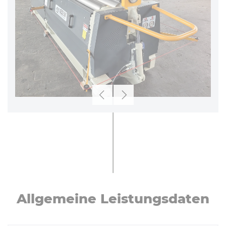
Zurück
Weiter
All­ge­mei­ne Leis­tungs­da­ten