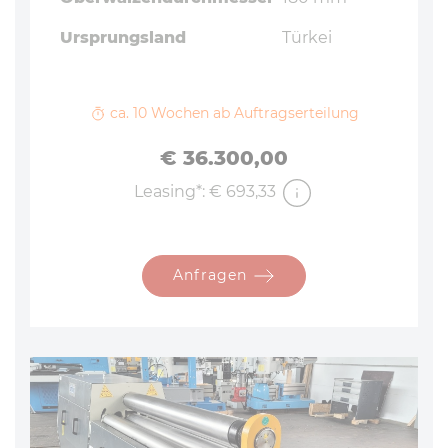
Ursprungsland
Türkei
ca. 10 Wochen ab Auftragserteilung
Preis
€ 36.300,00
Leasing*: € 693,33
Anfragen