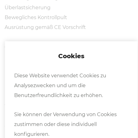
Überlastsicherung
Bewegliches Kontrollpult
Ausrüstung gemäß CE Vorschrift
Optionen:
Cookies
Stufenlos variable Rollgeschwindigkeit
Hydraulischer Seitensupport
Diese Website verwendet Cookies zu
Hydraulischer Topsupport
Analysezwecken und um die
NC Steuerung
Benutzerfreundlichkeit zu erhöhen.
Wichtige Punkte beim Konischeinrollen:
Sie können der Verwendung von Cookies
Die max. Blechstärke beträgt 50 %
zustimmen oder diese individuell
der Nennleistung
konfigurieren.
Die Konuslänge darf max. 30 % oder muss mehr als