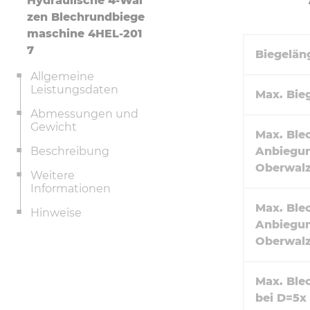
Hydraulische 4-Wal
zen Blechrundbiege
maschine 4HEL-201
7
Biegelän
Allgemeine
Leistungsdaten
Max. Bie
Abmessungen und
Gewicht
Max. Ble
Beschreibung
Anbiegun
Oberwalz
Weitere
Informationen
Max. Ble
Hinweise
Anbiegun
Oberwalz
Max. Ble
bei D=5x