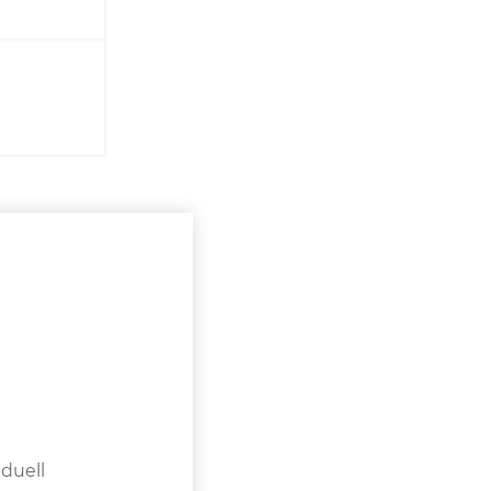
t
duell