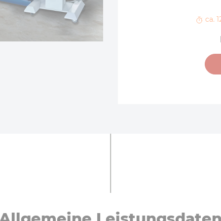
ca. 
All­ge­mei­ne Leis­tungs­da­te