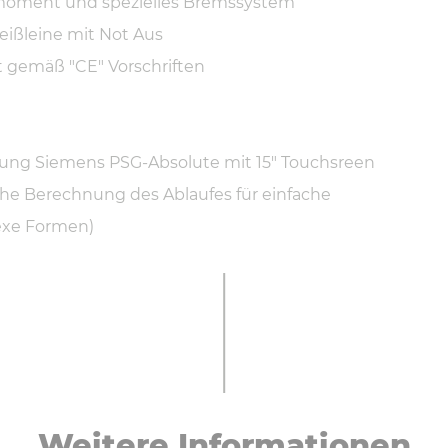
moment und spezielles Bremssystem
reißleine mit Not Aus
 gemäß "CE" Vorschriften
ung Siemens PSG-Absolute mit 15" Touchsreen
he Berechnung des Ablaufes für einfache
xe Formen)
Weitere In­for­ma­tio­nen