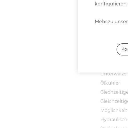
konfigurieren.
Mehr zu unsere
Gehärtete u
Ko
Numerische
Konenbiegen
Unterwalze
Ölkühler
Glechzeiti
Gleichzeit
Möglichkeit 
Hydraulisch