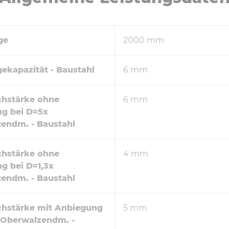
ge
2000 mm
gekapazität - Baustahl
6 mm
chstärke ohne
6 mm
g bei D=5x
endm. - Baustahl
chstärke ohne
4 mm
g bei D=1,3x
endm. - Baustahl
chstärke mit Anbiegung
5 mm
 Oberwalzendm. -