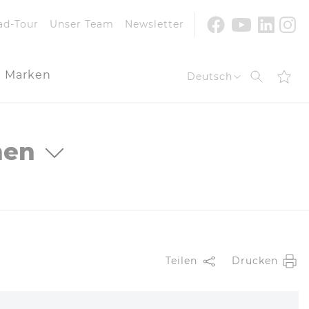
Youtube
Facebook
Linke
In
ad-Tour
Unser Team
Newsletter
Marken
Suche
Deutsch
nen
Teilen
Drucken