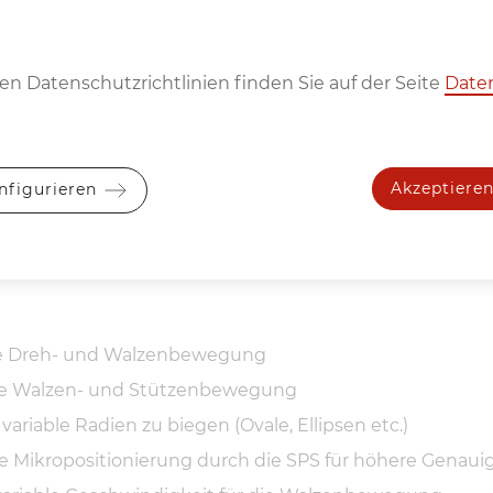
n Datenschutzrichtlinien finden Sie auf der Seite
Date
Be­schrei­bung
nd polierte Walzen
Akzeptiere
nfigurieren
 Steuerung Siemens PGS-Classic mit Touchscreen
 mit elektronischer Steuerung und Schrägstellung de
ge Dreh- und Walzenbewegung
ige Walzen- und Stützenbewegung
variable Radien zu biegen (Ovale, Ellipsen etc.)
e Mikropositionierung durch die SPS für höhere Genaui