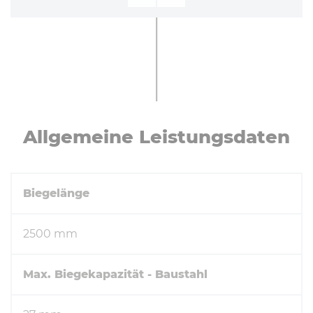
Zurück
Weiter
All­ge­mei­ne Leis­tungs­da­ten
Biegelänge
2500 mm
Max. Biegekapazität - Baustahl