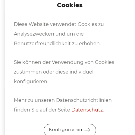
Cookies
Diese Website verwendet Cookies zu
Prospekte
Analysezwecken und um die
Benutzerfreundlichkeit zu erhöhen.
faccin_vierwalzen-rundbiegemaschine-m
it-linearen-fuhrungen_4hel_2026.pdf
Sie können der Verwendung von Cookies
zustimmen oder diese individuell
konfigurieren.
Mehr zu unseren Datenschutzrichtlinien
Pro­dukt­vi­deo
finden Sie auf der Seite
Datenschutz
.
Hy­drau­li­sche 4-Walzen Blechrund­
bie­ge­ma­schi­ne 4HEL-2539
Konfigurieren