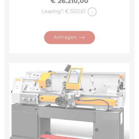
Preis
€ 26.210,00
Leasing*: € 500,61
Anfragen