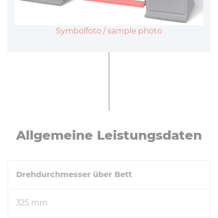
Symbolfoto / sample photo
All­ge­mei­ne Leis­tungs­da­ten
Drehdurchmesser über Bett
325 mm