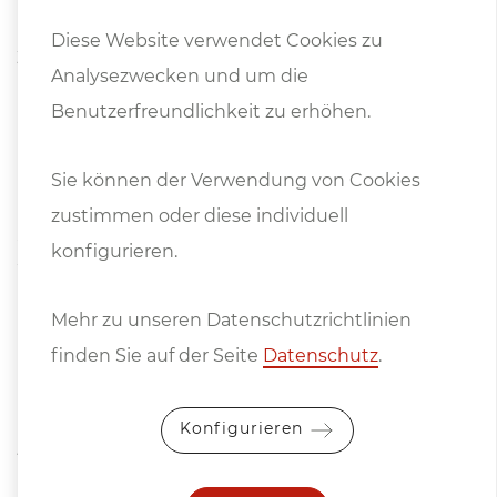
Multifix inkl. 4 Halter (3x Rechteck, 1 Rund)
Diese Website verwendet Cookies zu
3-Backenfutter Bison 3204/DIN6350, Ø 160 mm
Analysezwecken und um die
Fixer Körner
Benutzerfreundlichkeit zu erhöhen.
Kühlmitteleinrichtung
Hintere Spänespritzwand über die gesamte Länge
Sie können der Verwendung von Cookies
Leit- und Zugspindelabdeckung
zustimmen oder diese individuell
Schutz für das Drehfutter
konfigurieren.
Werkzeughalterschutz
Nivellierbolzen- und Platten
Mehr zu unseren Datenschutzrichtlinien
Reitstock mit Schnellklemmung
finden Sie auf der Seite
Datenschutz
.
Niederspannungs-Maschinenleuchte
Betriebsanleitung
Konfigurieren
Ausrüstung gemäß „CE“