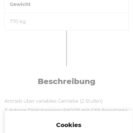
Gewicht
770 kg
Be­schrei­bung
Antrieb über variables Getriebe (2 Stufen)
3-Achsen Digitalanzeige FAGOR mit CSS (konstante
Schnittgeschwindigkeit)
Cookies
Schnellwechselstahlhalter Amestra, System wie