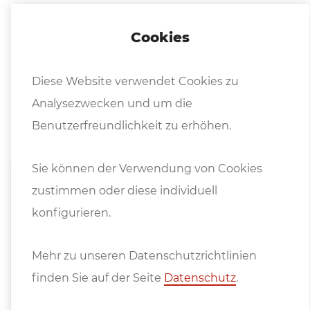
Cookies
Diese Website verwendet Cookies zu
Analysezwecken und um die
Hinweise
Benutzerfreundlichkeit zu erhöhen.
Sie können der Verwendung von Cookies
zustimmen oder diese individuell
Preise ab Standort, exkl. Mwst.
konfigurieren.
Es gelten die
Allgemeinen
Mehr zu unseren Datenschutzrichtlinien
Lieferbedingungen
des Fachverbandes der
finden Sie auf der Seite
Datenschutz
.
Maschinen- und Stahlbauindustrie
Österreichs.