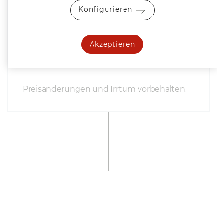
Konfigurieren
Wir verkaufen ausschließlich unter
Eigentumsvorbehalt, die Ware bleibt bis zur
vollständigen Bezahlung unser
Akzeptieren
uneingeschränktes Eigentum.
Preisänderungen und Irrtum vorbehalten.