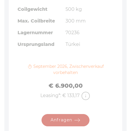
Coilgewicht
500 kg
Max. Coilbreite
300 mm
Lagernummer
70236
Ursprungsland
Türkei
September 2026, Zwischenverkauf
vorbehalten
Preis
€ 6.900,00
Leasing*: € 133,17
Anfragen