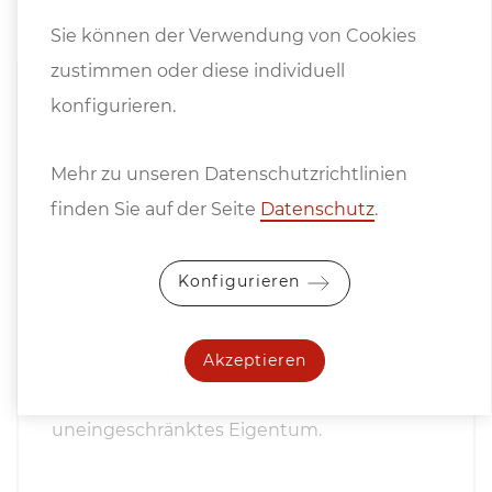
Hinweise
Sie können der Verwendung von Cookies
zustimmen oder diese individuell
konfigurieren.
Preise ab Standort, exkl. Mwst.
Mehr zu unseren Datenschutzrichtlinien
Es gelten die
Allgemeinen
finden Sie auf der Seite
Datenschutz
.
Lieferbedingungen
des Fachverbandes der
Maschinen- und Stahlbauindustrie
Konfigurieren
Österreichs.
Wir verkaufen ausschließlich unter
Eigentumsvorbehalt, die Ware bleibt bis zur
Akzeptieren
vollständigen Bezahlung unser
uneingeschränktes Eigentum.