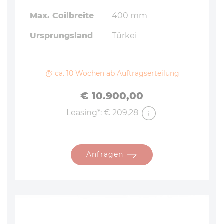
Max. Coilbreite
400 mm
Ursprungsland
Türkei
ca. 10 Wochen ab Auftragserteilung
Preis
€ 10.900,00
Leasing*: € 209,28
Anfragen