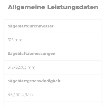
All­ge­mei­ne Leis­tungs­da­ten
Sägeblattdurchmesser
315 mm
Sägeblattabmessungen
315x32x63 mm
Sägeblattgeschwindigkeit
45 / 90 U/Min