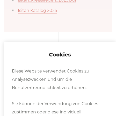
isitan_kreissaegen_2025.pdf
Isitan Katalog 2025
Cookies
Diese Website verwendet Cookies zu
Hinweise
Analysezwecken und um die
Benutzerfreundlichkeit zu erhöhen.
Preise ab Standort, exkl. Mwst.
Sie können der Verwendung von Cookies
zustimmen oder diese individuell