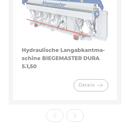
Hy­drau­li­sche Lang­ab­kant­ma­
schi­ne BIE­GE­MAS­TER DURA
5.1,50
Details