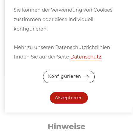
Sie können der Verwendung von Cookies
Prospekte
zustimmen oder diese individuell
konfigurieren.
Katalog Biegemaster Langabkantmaschi
nen und Doppelbieger
Mehr zu unseren Datenschutzrichtlinien
Biegemaster DURA - Zubehör
finden Sie auf der Seite
Datenschutz
.
Konfigurieren
Akzeptieren
Hinweise