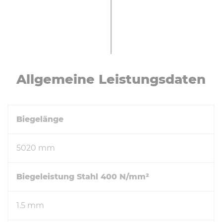
All­ge­mei­ne Leis­tungs­da­ten
Biegelänge
5020 mm
Biegeleistung Stahl 400 N/mm²
1.5 mm