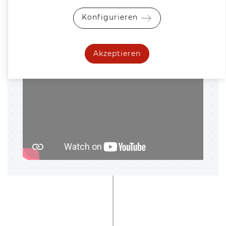
Pro­dukt­vi­deo
Konfigurieren
Hy­drau­li­sche Lang­ab­kant­ma­schi­ne
Dop­pel­bie­ger XBEND 8.2,00
Akzeptieren