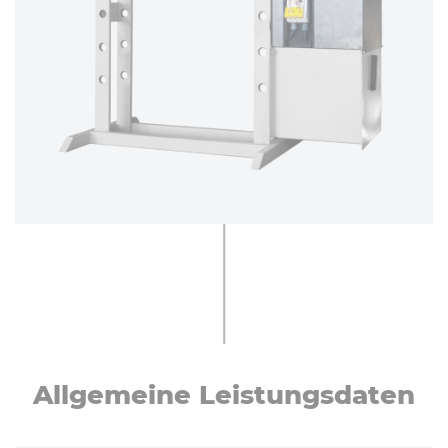
All­ge­mei­ne Leis­tungs­da­ten