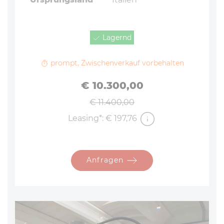
Lagernd
prompt, Zwischenverkauf vorbehalten
€ 10.300,00
Sonderangebot
€ 11.400,00
Leasing*: € 197,76
Anfragen