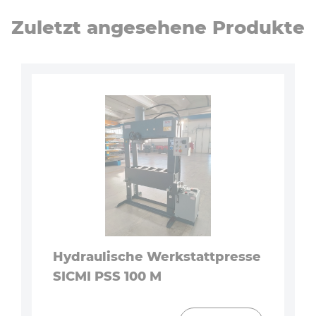
Zuletzt an­ge­se­he­ne Produkte
Hy­drau­li­sche Werk­statt­pres­se
SICMI PSS 100 M