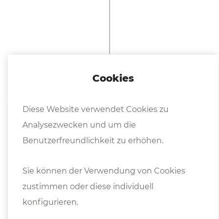
Weitere In­for­ma­tio­nen
Cookies
Diese Website verwendet Cookies zu
Prospekte
Analysezwecken und um die
Benutzerfreundlichkeit zu erhöhen.
sicmi_pss.pdf
Sie können der Verwendung von Cookies
SICMI Hydraulik-Pressen 2025
zustimmen oder diese individuell
SICMI Präsentation PSS und PSS-NC
konfigurieren.