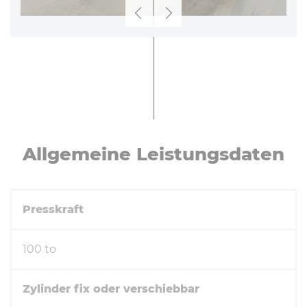
Zurück
Weiter
All­ge­mei­ne Leis­tungs­da­ten
Presskraft
100 to
Zylinder fix oder verschiebbar