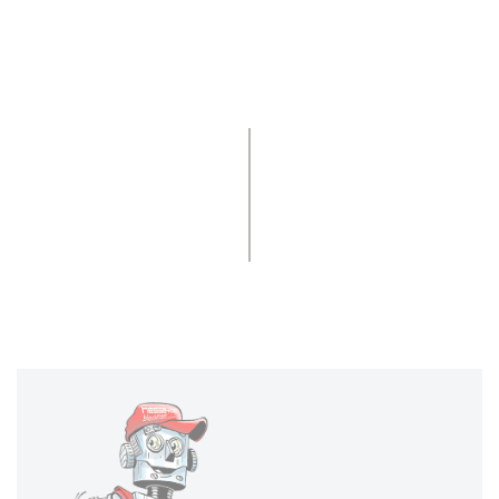
Kontakt
Hesse + Co Maschinenfabrik GmbH
Industriezentrum NÖ-Süd
Straße 4 - Objekt 8
2351 Wiener Neudorf
Österreich
Route planen
+43 (0) 2236 638 70 0
+43 (0) 2236 636 62