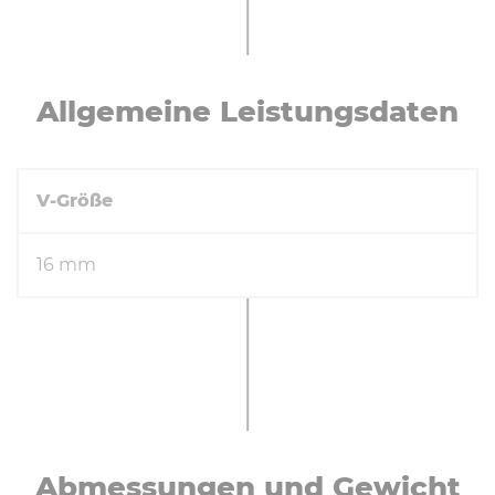
Höhe
80 mm
Be­schrei­bung
neuwertiger Zustand