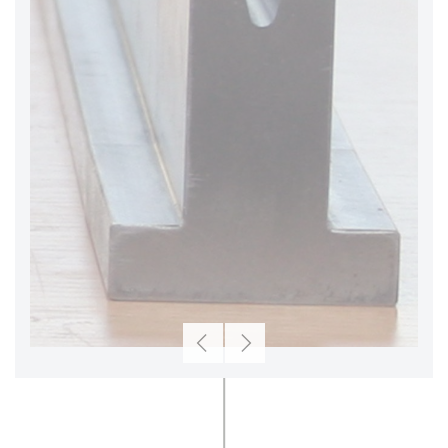
V-Größe
16 mm
Ab­mes­sun­gen und Gewicht
Länge
835 mm