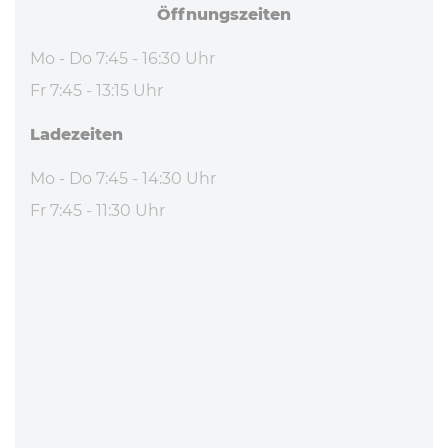
Hungary
Slovenija
© 2026 HESSE+CO Maschinenfabrik GmbH
Impressum
AGBs
Datenschutz
Nach oben scrollen