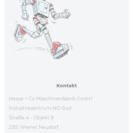
office
(at)hesse-maschinen
.com
Öff­nungs­zei­ten
Mo - Do 7:45 - 16:30 Uhr
Fr 7:45 - 13:15 Uhr
La­de­zei­ten