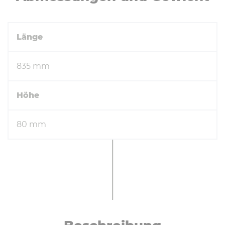
Hinweise
Preise ab Standort, exkl. Mwst.
Es gelten die
Allgemeinen
Lieferbedingungen
des Fachverbandes der
Maschinen- und Stahlbauindustrie
Österreichs.
Wir verkaufen ausschließlich unter