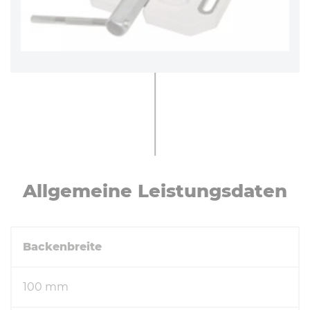
All­ge­mei­ne Leis­tungs­da­ten
Backenbreite
100 mm