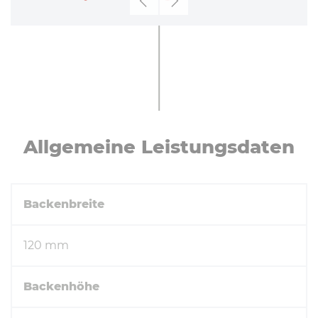
Zurück
Weiter
All­ge­mei­ne Leis­tungs­da­ten
Backenbreite
120 mm
Backenhöhe