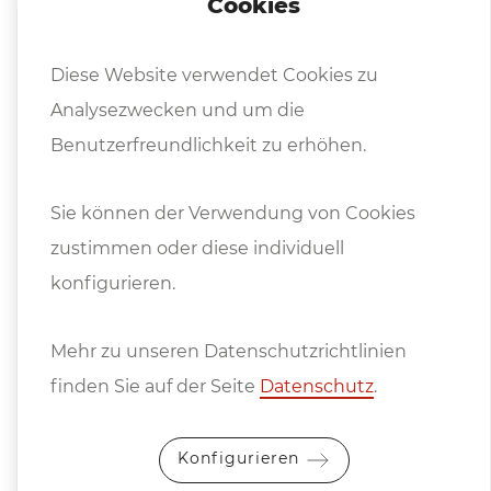
Cookies
Preise ab Standort, exkl. Mwst.
Diese Website verwendet Cookies zu
Analysezwecken und um die
Es gelten die
Allgemeinen
Benutzerfreundlichkeit zu erhöhen.
Lieferbedingungen
des Fachverbandes der
Maschinen- und Stahlbauindustrie
Sie können der Verwendung von Cookies
Österreichs.
zustimmen oder diese individuell
Wir verkaufen ausschließlich unter
konfigurieren.
Eigentumsvorbehalt, die Ware bleibt bis zur
vollständigen Bezahlung unser
Mehr zu unseren Datenschutzrichtlinien
uneingeschränktes Eigentum.
finden Sie auf der Seite
Datenschutz
.
Preisänderungen und Irrtum vorbehalten.
Konfigurieren