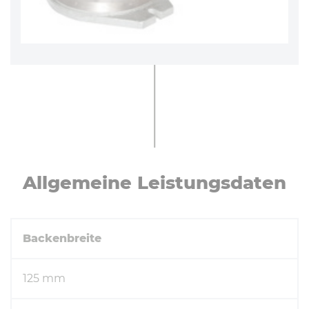
All­ge­mei­ne Leis­tungs­da­ten
Backenbreite
125 mm