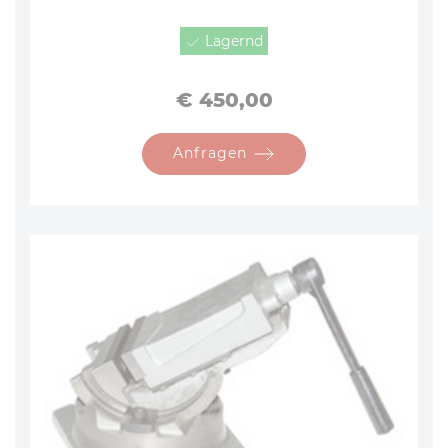
Lagernd
Preis
€ 450,00
Anfragen