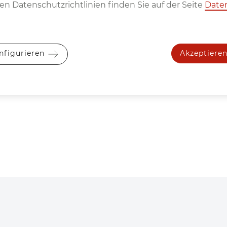
n Datenschutzrichtlinien finden Sie auf der Seite
Date
+43 650 826 77 14
+43 2236 638 70
moelzer
(at)hesse-
edelbacher
(at)h
Akzeptiere
nfigurieren
maschinen
.com
maschinen
.com