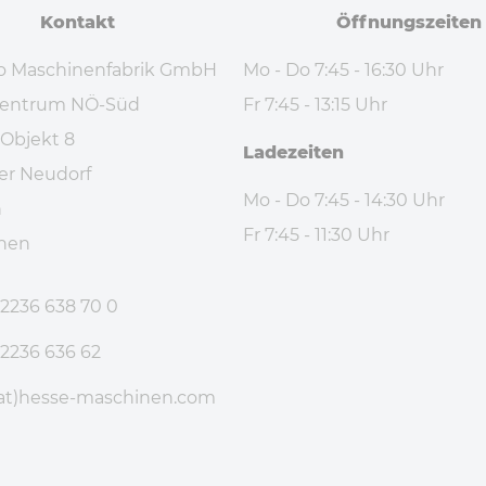
Kontakt
Öff­nungs­zei­ten
o Maschinenfabrik GmbH
Mo - Do 7:45 - 16:30 Uhr
ezentrum NÖ-Süd
Fr 7:45 - 13:15 Uhr
 Objekt 8
La­de­zei­ten
er Neudorf
Mo - Do 7:45 - 14:30 Uhr
h
Fr 7:45 - 11:30 Uhr
anen
 2236 638 70 0
 2236 636 62
at)hesse-maschinen
.com