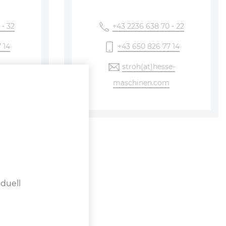
 - 32
+43 2236 638 70 - 22
 14
+43 650 826 77 14
esse-
stroh
(at)hesse-
maschinen
.com
cher
duell