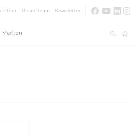
Youtube
Facebook
Linke
In
ad-Tour
Unser Team
Newsletter
Marken
Suche