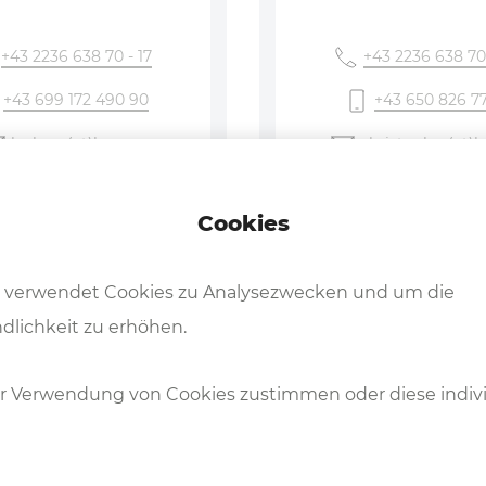
+43 2236 638 70 - 17
+43 2236 638 70
+43 699 172 490 90
+43 650 826 77
lechner
(at)hesse-
christopher
(at)h
maschinen
.com
maschinen
.com
Cookies
 verwendet Cookies zu Analysezwecken und um die
dlichkeit zu erhöhen.
Michael Mölzer
Gerlinde Edelba
eleitung / Ersatzteile /
Buchhaltung
r Verwendung von Cookies zustimmen oder diese indivi
Abkantwerkzeuge
+43 2236 638 70 - 22