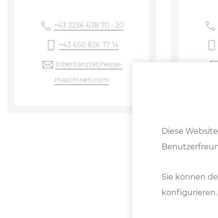
+43 2236 638 70 - 20
+43 650 826 77 14
lobentanz
(at)hesse-
maschinen
.com
Diese Website
Benutzerfreun
Servic
Sie können de
konfigurieren.