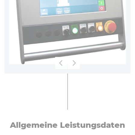
Zurück
Weiter
All­ge­mei­ne Leis­tungs­da­ten