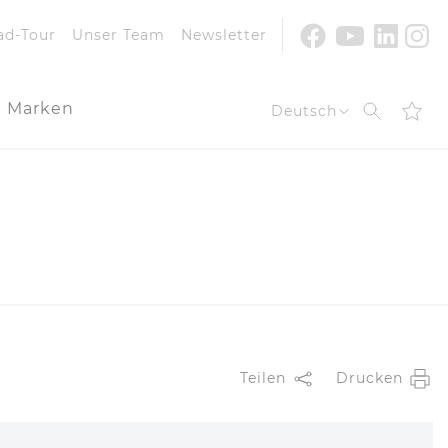
Youtube
Facebook
Linke
In
ad-Tour
Unser Team
Newsletter
Marken
Suche
Deutsch
Teilen
Drucken