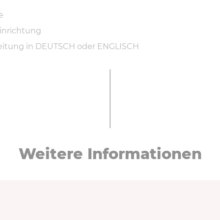
e
inrichtung
leitung in DEUTSCH oder ENGLISCH
Weitere In­for­ma­tio­nen