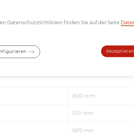
telpumpenmotor
0.12 kW
n Datenschutzrichtlinien finden Sie auf der Seite
Date
Akzeptiere
nfigurieren
Ab­mes­sun­gen und Gewich
2650 mm
1210 mm
1870 mm