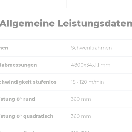
All­ge­mei­ne Leis­tungs­da­te
men
Schwenkrahmen
dabmessungen
4800x34x1,1 mm
hwindigkeit stufenlos
15 - 120 m/min
istung 0° rund
360 mm
istung 0° quadratisch
360 mm