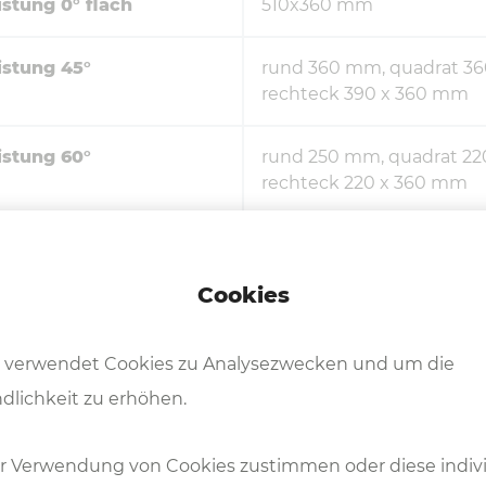
istung 0° flach
510x360 mm
istung 45°
rund 360 mm, quadrat 3
rechteck 390 x 360 mm
istung 60°
rund 250 mm, quadrat 2
rechteck 220 x 360 mm
istung - 60°
rund 280 mm, quadrat 2
rechteck 260 x 360 mm
Cookies
öhe
860 mm
 verwendet Cookies zu Analysezwecken und um die
kmotor
0.37 kW
dlichkeit zu erhöhen.
3 kW
r Verwendung von Cookies zustimmen oder diese indivi