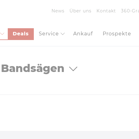
News
Über uns
Kontakt
360-Gr
Deals
Service
Ankauf
Prospekte
Bandsägen