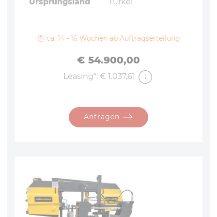
Ursprungsland
Türkei
ca. 14 - 16 Wochen ab Auftragserteilung
Preis
€ 54.900,00
Leasing*: € 1.037,61
Anfragen