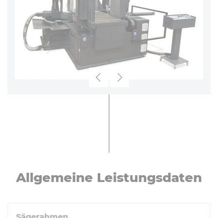
Zurück
Weiter
All­ge­mei­ne Leis­tungs­da­ten
Sägerahmen