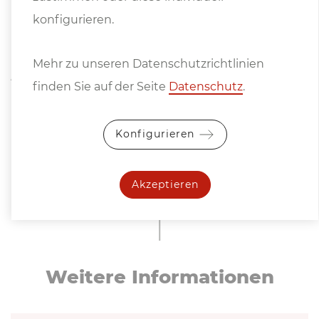
Laser-Schnittlinie
konfigurieren.
Rollenbahnen und Sägebänder
Mehr zu unseren Datenschutzrichtlinien
Alternative:
finden Sie auf der Seite
Datenschutz
.
BMSO 440 CGS NC (mit Servo- statt
Hydraulikvorschub) € 61.900,--
Konfigurieren
Akzeptieren
Weitere In­for­ma­tio­nen