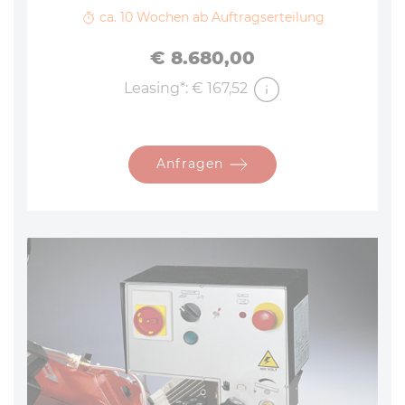
ca. 10 Wochen ab Auftragserteilung
Preis
€ 8.680,00
Leasing*: € 167,52
Anfragen