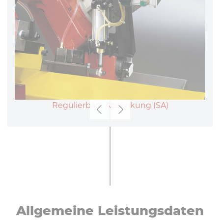
Regulierbare Absenkung (SA)
Zurück
Weiter
All­ge­mei­ne Leis­tungs­da­ten