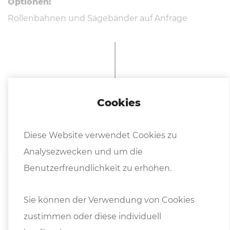
Optionen:
Rollenbahnen und Sägebänder auf Anfrage
Cookies
Weitere In­for­ma­tio­nen
Diese Website verwendet Cookies zu
Analysezwecken und um die
Benutzerfreundlichkeit zu erhöhen.
Prospekte
Sie können der Verwendung von Cookies
Bianco Katalog
zustimmen oder diese individuell