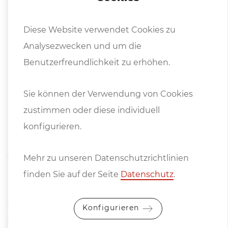
• Kühlsystem
• Schutzfeder für Kühlschlauch
Diese Website verwendet Cookies zu
• MT2 Drift
Analysezwecken und um die
• 2,5 mm Inbusschlüssel
Benutzerfreundlichkeit zu erhöhen.
• 5 mm Inbusschlüssel
• 5 mm Inbusschlüssel mit Griff
Sie können der Verwendung von Cookies
• 8 mm Ringgabelschlüssel
zustimmen oder diese individuell
• Bedienungsanleitung
konfigurieren.
Optionen (Preise auf Anfrage):
Mehr zu unseren Datenschutzrichtlinien
Rohrbefestigung
finden Sie auf der Seite
Datenschutz
.
Druckkühlsystem
Vakuumpad
Konfigurieren
Vakkumpumpe