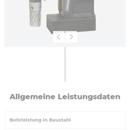
Zurück
Weiter
All­ge­mei­ne Leis­tungs­da­ten
Bohrleistung in Baustahl