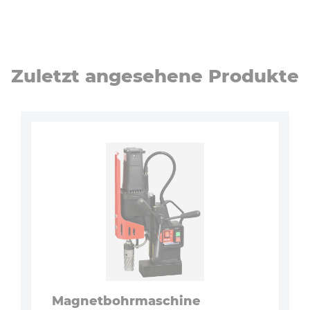
Zuletzt an­ge­se­he­ne Produkte
Ma­gnet­bohr­ma­schi­ne