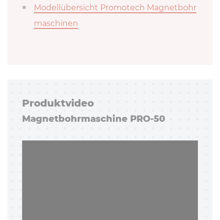
Modellübersicht Promotech Magnetbohr
maschinen
Pro­dukt­vi­deo
Ma­gnet­bohr­ma­schi­ne PRO-50