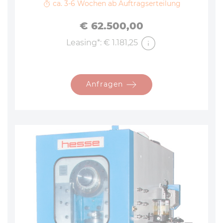
ca. 3-6 Wochen ab Auftragserteilung
Preis
€ 62.500,00
Leasing*: € 1.181,25
Anfragen