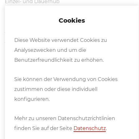
Einzel- und Dauerhub
Fußpedal und 2-Handbedienung
Cookies
Mechanische Überlastsicherung
Automatische Zentralschmierung
Diese Website verwendet Cookies zu
Ausrüstung gemäß CE Vorschriften
Analysezwecken und um die
Betriebsanleitung in DEUTSCH und ENGLISCH
Benutzerfreundlichkeit zu erhöhen.
(Symbolfoto)
Sie können der Verwendung von Cookies
zustimmen oder diese individuell
konfigurieren.
Mehr zu unseren Datenschutzrichtlinien
finden Sie auf der Seite
Datenschutz
.
Weitere In­for­ma­tio­nen