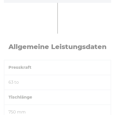
All­ge­mei­ne Leis­tungs­da­ten
Presskraft
63 to
Tischlänge
750 mm