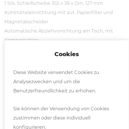
1 Stk. Schleifscheibe 355 x 38 x Dm. 127 mm
Kühlmitteleinrichtung mit aut. Papierfilter und
Magnetabscheider
Automatische Abziehvorrichtung am Tisch, mit
Kompensation
Komplette Spritzschutzeinhausung
Cookies
Elektromagnetische Rundspannplatte, feinpolig
(1+3 mm)
Diese Website verwendet Cookies zu
Arbeitsleuchte
Analysezwecken und um die
Warnlampe
Benutzerfreundlichkeit zu erhöhen.
Betriebsanleitung in Deutsch oder Englisch
Sie können der Verwendung von Cookies
Alternative:
zustimmen oder diese individuell
Modellvariante FRG-400S mit Smart iControl
konfigurieren.