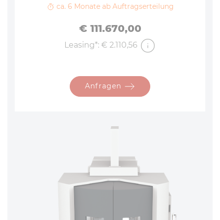
ca. 6 Monate ab Auftragserteilung
Preis
€ 111.670,00
Leasing*: € 2.110,56
Anfragen