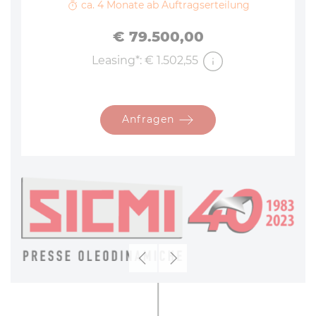
ca. 4 Monate ab Auftragserteilung
Preis
€ 79.500,00
Leasing*: € 1.502,55
Anfragen
Zurück
Weiter