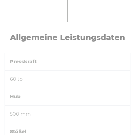
All­ge­mei­ne Leis­tungs­da­ten
Presskraft
60 to
Hub
500 mm
Stößel