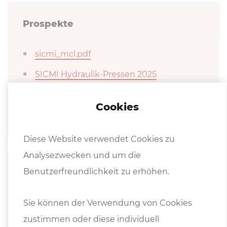
Prospekte
sicmi_mcl.pdf
SICMI Hydraulik-Pressen 2025
mcl_präsentation_-_deu.pdf
Cookies
Diese Website verwendet Cookies zu
Analysezwecken und um die
Benutzerfreundlichkeit zu erhöhen.
Pro­dukt­vi­deo
Hy­drau­li­sche Ein­stän­der­pres­se MCL
Sie können der Verwendung von Cookies
60
zustimmen oder diese individuell