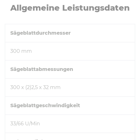
All­ge­mei­ne Leis­tungs­da­ten
Sägeblattdurchmesser
300 mm
Sägeblattabmessungen
300 x (2)2,5 x 32 mm
Sägeblattgeschwindigkeit
33/66 U/Min