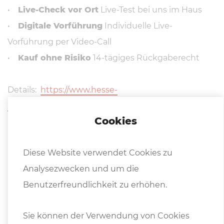
•
Live-Check vor Ort
Live-Test bei uns im Haus
•
Digitale Vorführung
Individuelle Live-
Vorführung per Video-Call
•
Kauf ohne Risiko
14-tägiges Rückgaberecht
Details:
https://www.hesse-
maschinen.com/lp/gebrauchtmaschinen
Cookies
Diese Website verwendet Cookies zu
Analysezwecken und um die
Benutzerfreundlichkeit zu erhöhen.
Weitere In­for­ma­tio­nen
Sie können der Verwendung von Cookies