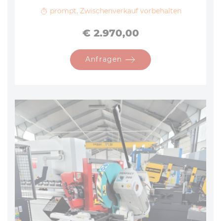
prompt, Zwischenverkauf vorbehalten
Preis
€ 2.970,00
Anfragen