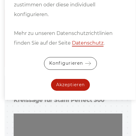
zustimmen oder diese individuell
konfigurieren.
Prospekte
Mehr zu unseren Datenschutzrichtlinien
IMET Produktkatalog
finden Sie auf der Seite
Datenschutz
.
Konfigurieren
Akzeptieren
Pro­dukt­vi­deo
Kreissäge für Stahl Perfect 300