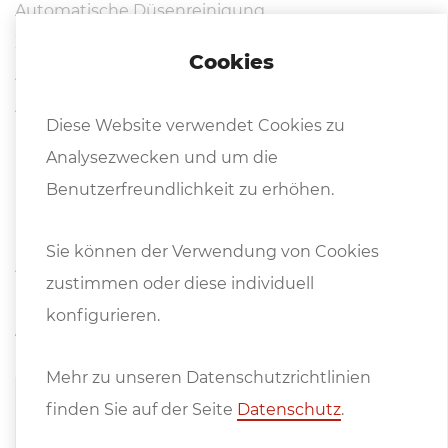
Automatische Düsenreinigung
Zentralschmierung
Cookies
Abfallbox
Arbeitsraumbeleuchtung
Diese Website verwendet Cookies zu
Mehrkammer-Absaugsystem
Analysezwecken und um die
Lichtschrankenschutz für den Wechseltisch
Benutzerfreundlichkeit zu erhöhen.
Fernwartungszugang
Klimaanlage für den Schaltschrank
Sie können der Verwendung von Cookies
Ausgerüstet gemäß CE Richtlinien
zustimmen oder diese individuell
konfigurieren.
Alternative Laserquellen:
Mehr zu unseren Datenschutzrichtlinien
Material
4
6
12
15
20
finden Sie auf der Seite
Datenschutz
.
kW
kW
kW
kW
kW