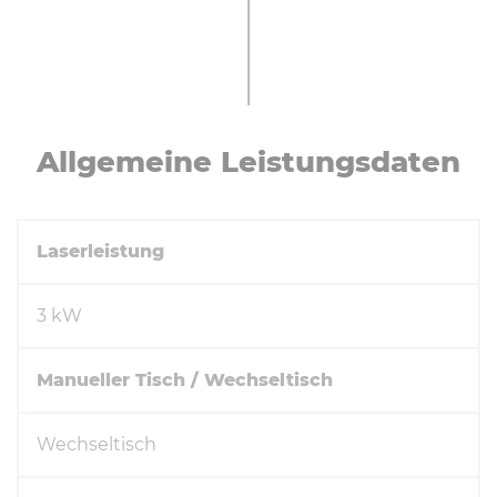
All­ge­mei­ne Leis­tungs­da­ten
Laserleistung
3 kW
Manueller Tisch / Wechseltisch
Wechseltisch