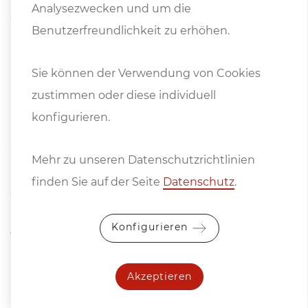
Analysezwecken und um die
des Förderbandes (Länge 1350, Ø =150 mm), das sich
Benutzerfreundlichkeit zu erhöhen.
auf der Rückseite der Maschine unter dem Tisch
befindet und eine Motorleistung von 0,12 kW hat.
Sie können der Verwendung von Cookies
Die Bürste dreht sich gegen die Rotation des
zustimmen oder diese individuell
Förderbandes und entfernt den auf dem Band und
konfigurieren.
in den Löchern des Vakuumsystems verbliebenen
Staub. Es ist sehr wichtig, die Löcher sauber zu
Mehr zu unseren Datenschutzrichtlinien
halten, um die maximale Kapazität des Vakuums zu
finden Sie auf der Seite
Datenschutz
.
erhalten.
Konfigurieren
VAKUUMSYSTEM
Gelochtes und geschlitztes Förderband und
Akzeptieren
Tisch