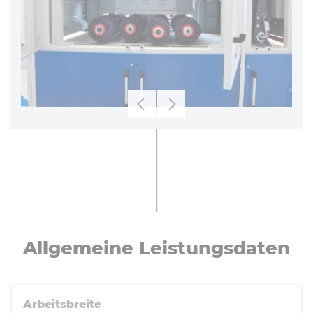
Zurück
Weiter
All­ge­mei­ne Leis­tungs­da­ten
Arbeitsbreite