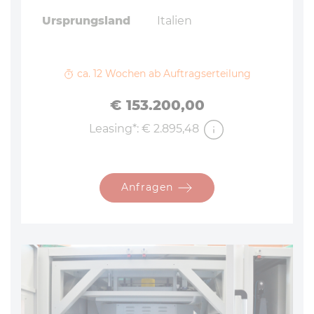
Ursprungsland
Italien
ca. 12 Wochen ab Auftragserteilung
Preis
€ 153.200,00
Leasing*: € 2.895,48
Anfragen