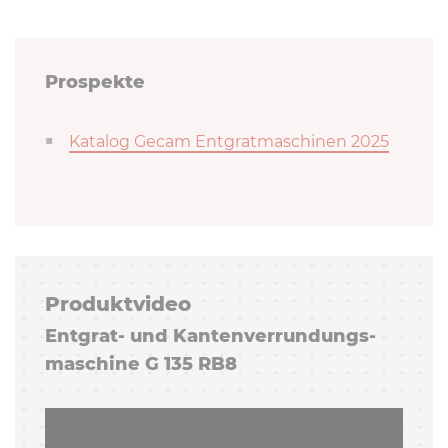
Prospekte
Katalog Gecam Entgratmaschinen 2025
Pro­dukt­vi­deo
Entgrat- und Kan­ten­ver­run­dungs­
ma­schi­ne G 135 RB8