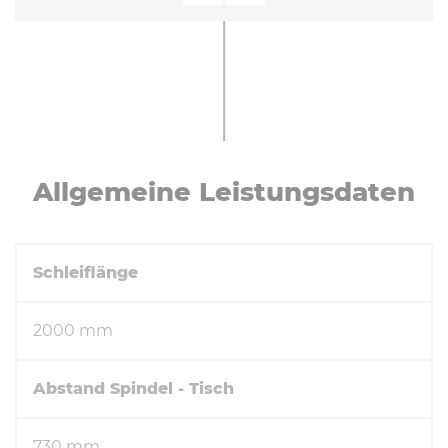
All­ge­mei­ne Leis­tungs­da­ten
Schleiflänge
2000 mm
Abstand Spindel - Tisch
730 mm