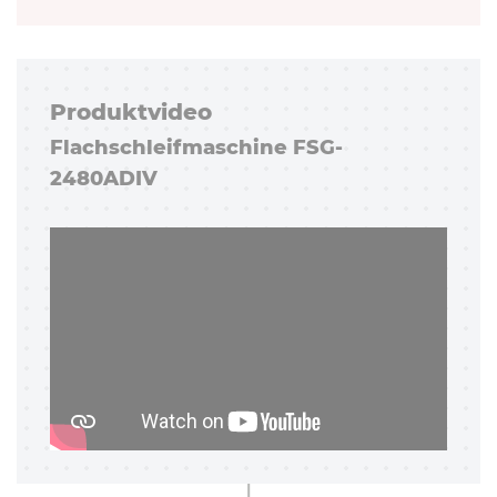
Pro­dukt­vi­deo
Flach­schleif­ma­schi­ne FSG-
2480ADIV