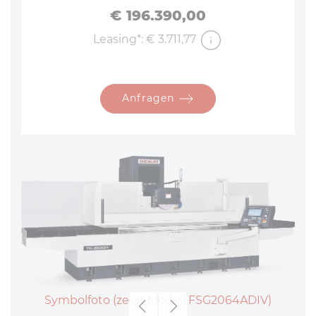
Preis
€ 196.390,00
Leasing*: € 3.711,77
Anfragen
Symbolfoto (zeigt Modell FSG2064ADIV)
Zurück
Weiter