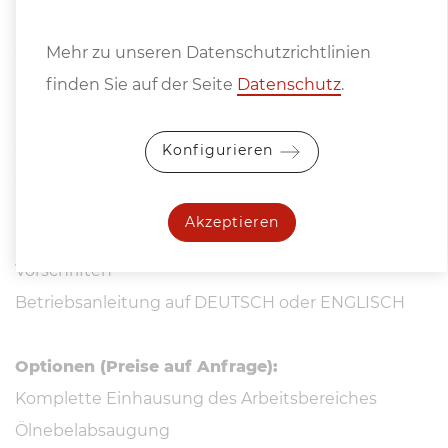
Magnetabscheider (500 lt)
automatische Abziehvorrichtung am Tisch
Mehr zu unseren Datenschutzrichtlinien
montiert, ohne Diamant, mit automatischer
finden Sie auf der Seite
Datenschutz
.
Kompensation
Schleifscheibenflansch mit 1 Schleifscheibe
Konfigurieren
Schleifscheibenauswuchtwaage
LED Maschinenleuchte
Akzeptieren
Maschine und Ausrüstung entsprechend den CE-
Vorschriften
Betriebsanleitung auf DEUTSCH oder ENGLISCH
Optionen (Preise auf Anfrage):
Komplette Einhausung des Arbeitsbereiches
Ölnebelabsaugung