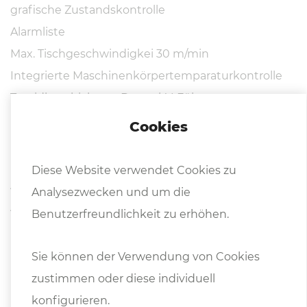
grafische Zustandskontrolle
Alarmliste
Max. Tischgeschwindigkei 30 m/min
Integrierte Maschinenkörpertemparaturkontrolle
Turcidbeschichtete Doppel-V-Führungen
Hydraulischer Tischantrieb mit Kühlung
Cookies
Linearführungen mit Kugelumlaufspindeln und AC
Motoren für präzise Positionierung in der X- und Z-
Diese Website verwendet Cookies zu
Achse
Analysezwecken und um die
Automatische Schmierung mit einem
Benutzerfreundlichkeit zu erhöhen.
Druckschalter für automatischen Stopp bei
Druckabfall
Sie können der Verwendung von Cookies
Elektro-Magnetspannplatte 2x 1000 x 600 mm
zustimmen oder diese individuell
Kühlmitteleinrichtung mit aut. Papierfilter und
konfigurieren.